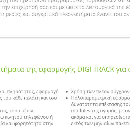
έλιξη του ημερήσιου προγράμματος παραδόσεων και ε
την επιχείρησή σας και μειώστε τα λειτουργικά της 
υπηρεσίες και συγκριτικά πλεονεκτήματα έναντι του α
τήματα της εφαρμογής DIGI TRACK για
και πληρότητας, εφαρμογή
Χρήση των πλέον σύγχρον
 του κάθε πελάτη και του
Πολυπαραμετρική εφαρμογ
δυνατότητα επέκτασης του
τος, τόσο μέσω
modules της αγοράς, με αν
σω κινητού τηλεφώνου ή
ακόμα και για υπηρεσίες 
ξία και φορητότητα στην
εκτός των μηνιαίων πακέτ