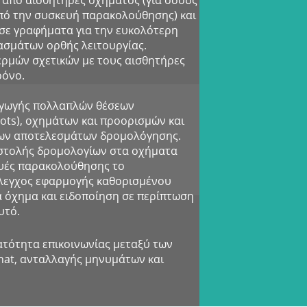
από αισθητήρες οχήματος (για όσους
πό την συσκευή παρακολούθησης) και
 σε γραφήματα για την ευκολότερη
σμάτων ορθής λειτουργίας.
ρμών σχετικών με τους αισθητήρες
ρόνο.
αγωγής πολλαπλών θέσεων
ots), οχημάτων και προορισμών και
των αποτελεσμάτων δρομολόγησης.
στολής δρομολογίων στα οχήματα
υές παρακολούθησης το
λεγχος εφαρμογής καθορισμένου
 όχημα και ειδοποίηση σε περίπτωση
υτό.
ατότητα επικοινωνίας μεταξύ των
hat, ανταλλαγής μηνυμάτων και