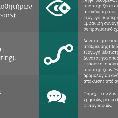
Λήψη δεδομένων 
αισθητήρων
υποστηρίζεται α
απεικόνιση τους
sors):
εξαγωγή συμπερα
Εμφάνιση συναγε
σε πραγματικό χ
Δυνατότητα εισ
στάθμευσης (dep
ση
εξαγωγή βέλτισ
ting):
Δυνατότητα απο
εφόσον οι συσκε
υποστηρίζουν. Έ
δρομολογίου ανά
απόκλισης από α
:
Παρέχει την δυν
χρηστών, μέσω c
φωτογραφιών.