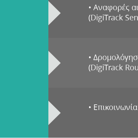
• Αναφορές 
(DigiTrack Sen
• Δρομολόγη
(DigiTrack Rou
• Επικοινωνία