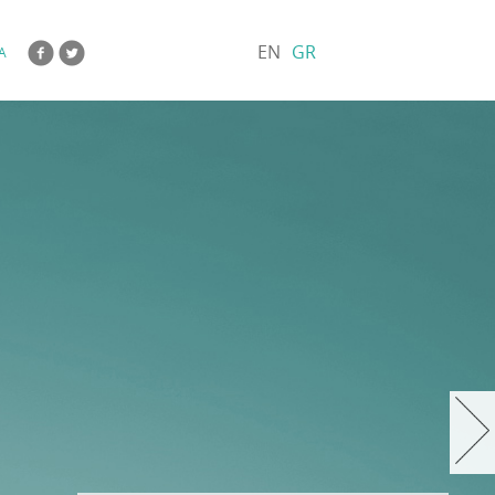
EN
GR
Α