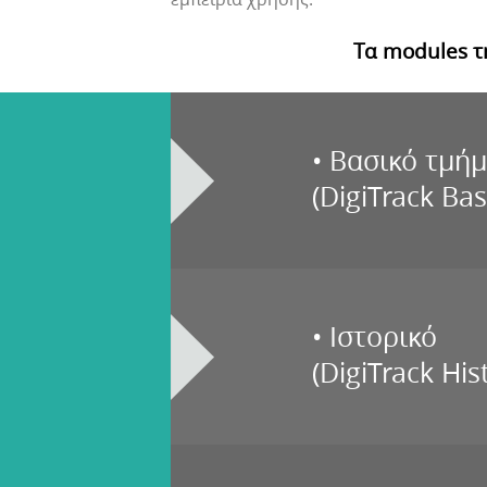
Τα modules τ
• Βασικό τμή
(DigiTrack Basi
• Ιστορικό
(DigiTrack His