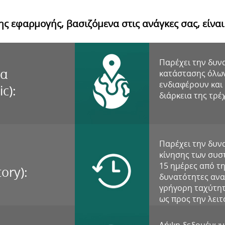
ης εφαρμογής, βασιζόμενα στις ανάγκες σας, είναι
Παρέχει την δυνα
μα
κατάστασης όλω
ενδιαφέρουν και 
c):
διάρκεια της τρ
Παρέχει την δυν
κίνησης των συσ
15 ημέρες από τ
tory):
δυνατότητες ανα
γρήγορη ταχύτητ
ως προς την λει