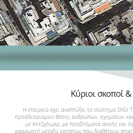
Κύριοι σκοποί &
Η εταιρεία έχει αναπτύξει το σύστημα DIGI
προσδιορισμού θέσης ανθρώπων, οχημάτων και 
με Αλτζχάιμερ, με προβλήματα ακοής και ό
εφαρμογή μεταξύ χρηστών που διαθέτουν smartp