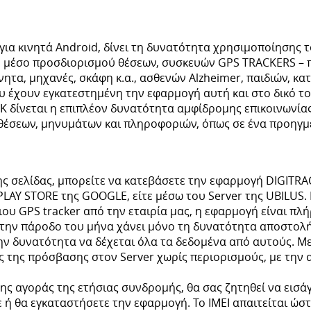
ια κινητά Android, δίνει τη δυνατότητα χρησιμοποίησης 
 μέσο προσδιορισμού θέσεων, συσκευών GPS TRACKERS – 
ητα, μηχανές, σκάφη κ.α., ασθενών Alzheimer, παιδιών, κατ
υ έχουν εγκατεστημένη την εφαρμογή αυτή και στο δικό τ
K δίνεται η επιπλέον δυνατότητα αμφίδρομης επικοινωνία
θέσεων, μηνυμάτων και πληροφοριών, όπως σε ένα προηγμέ
ης σελίδας, μπορείτε να κατεβάσετε την εφαρμογή DIGITRA
PLAY STORE της GOOGLE, είτε μέσω του Server της UBILUS. 
υ GPS tracker από την εταιρία μας, η εφαρμογή είναι πλή
 την πάροδο του μήνα χάνει μόνο τη δυνατότητα αποστολή
ην δυνατότητα να δέχεται όλα τα δεδομένα από αυτούς. Με
 της πρόσβασης στον Server χωρίς περιορισμούς, με την 
ς αγοράς της ετήσιας συνδρομής, θα σας ζητηθεί να εισάγ
ε ή θα εγκαταστήσετε την εφαρμογή. To IMEI απαιτείται ώσ