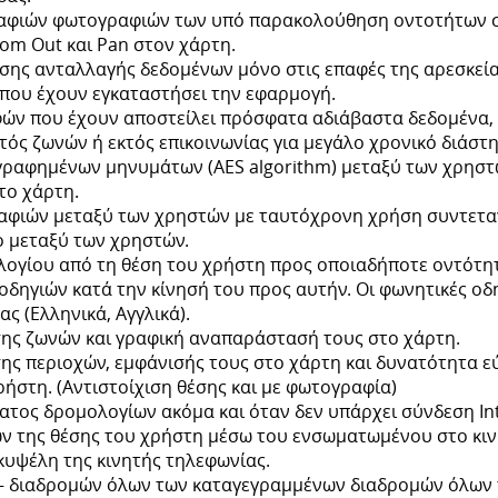
αφιών φωτογραφιών των υπό παρακολούθηση οντοτήτων σ
om Out και Pan στον χάρτη.
ης ανταλλαγής δεδομένων μόνο στις επαφές της αρεσκεία
που έχουν εγκαταστήσει την εφαρμογή.
ών που έχουν αποστείλει πρόσφατα αδιάβαστα δεδομένα, 
κτός ζωνών ή εκτός επικοινωνίας για μεγάλο χρονικό διάστ
ραφημένων μηνυμάτων (AES algorithm) μεταξύ των χρηστ
το χάρτη.
φιών μεταξύ των χρηστών με ταυτόχρονη χρήση συντετα
ο μεταξύ των χρηστών.
λογίου από τη θέση του χρήστη προς οποιαδήποτε οντότη
δηγιών κατά την κίνησή του προς αυτήν. Οι φωνητικές οδ
ς (Ελληνικά, Αγγλικά).
ης ζωνών και γραφική αναπαράστασή τους στο χάρτη.
ης περιοχών, εμφάνισής τους στο χάρτη και δυνατότητα 
ρήστη. (Αντιστοίχιση θέσης και με φωτογραφία)
ατος δρομολογίων ακόμα και όταν δεν υπάρχει σύνδεση Int
ν της θέσης του χρήστη μέσω του ενσωματωμένου στο κιν
υψέλη της κινητής τηλεφωνίας.
– διαδρομών όλων των καταγεγραμμένων διαδρομών όλων 