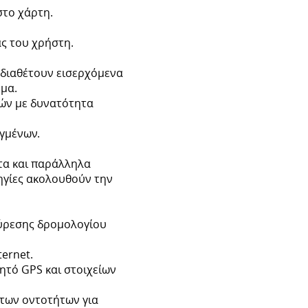
το χάρτη.
ς του χρήστη.
διαθέτουν εισερχόμενα
ημα.
ών με δυνατότητα
γμένων.
τα και παράλληλα
ηγίες ακολουθούν την
εύρεσης δρομολογίου
ernet.
ητό GPS και στοιχείων
των οντοτήτων για