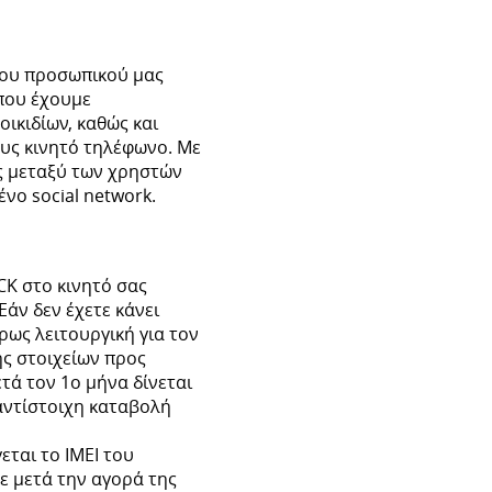
του προσωπικού μας
που έχουμε
οικιδίων, καθώς και
ους κινητό τηλέφωνο. Με
ς μεταξύ των χρηστών
νο social network.
CK στο κινητό σας
Εάν δεν έχετε κάνει
ρως λειτουργική για τον
ς στοιχείων προς
τά τον 1ο μήνα δίνεται
αντίστοιχη καταβολή
εται το IMEI του
τε μετά την αγορά της