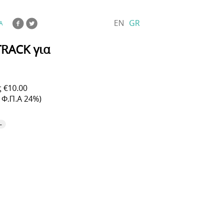
EN
GR
Α
RACK για
 €10.00
Φ.Π.Α 24%)
-