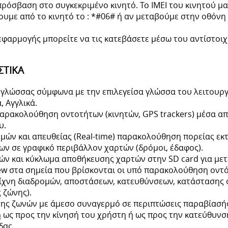
πρόσβαση στο συγκεκριμένο κινητό. Το ΙΜΕΙ του κινητού 
σουμε από το κινητό το : *#06# ή αν μεταβούμε στην οθόνη 
 εφαρμογής μπορείτε να τις κατεβάσετε μέσω του αντίστο
ΣΤΙΚΑ
γλώσσας σύμφωνα με την επιλεγείσα γλώσσα του λειτουργι
, Αγγλικά.
αρακολούθηση οντοτήτων (κινητών, GPS trackers) μέσα απ
υ.
ών και απευθείας (Real-time) παρακολούθηση πορείας εκ
ν σε γραφικό περιβάλλον χαρτών (δρόμοι, έδαφος).
τών και κύκλωμα αποθήκευσης χαρτών στην SD card για μετ
ew στα σημεία που βρίσκονται οι υπό παρακολούθηση οντό
ίχνη διαδρομών, αποστάσεων, κατευθύνσεων, κατάστασης ο
ς ζώνης).
ης ζωνών με άμεσο συναγερμό σε περιπτώσεις παραβίασής
ως προς την κίνησή του χρήστη ή ως προς την κατεύθυνσ
δας.