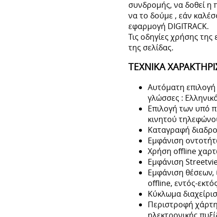
συνδρομής, να δοθεί η 
να το δούμε , εάν καλέ
εφαρμογή DIGITRACK.
Τις οδηγίες χρήσης της
της σελίδας.
ΤΕΧΝΙΚΑ ΧΑΡΑΚΤΗΡΙ
Αυτόματη επιλογή 
γλώσσες : Ελληνικά
Επιλογή των υπό π
κινητού τηλεφώνο
Καταγραφή διαδρομ
Εμφάνιση οντοτήτω
Χρήση offline χαρ
Εμφάνιση Streetvi
Εμφάνιση θέσεων, 
offline, εντός-εκτό
Κύκλωμα διαχείρισ
Περιστροφή χάρτη 
ηλεκτρονικής πυξί